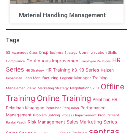
Material Handling Management
Tags
bnsp
5S
Communication Skills
Awareness Class
Business Strategy
HR
Continuous Improvement
Compliance
Employee Relations
Series
HR Training
K3 Series
k3
Kaizen
HR Strategy
Manager Training
Lean Manufacturing
Kepatuhan
Logistik
Offline
Manajemen Risiko
Negotiation Skills
Marketing Strategy
Training
Online Training
Pelatihan HR
Pelatihan Keuangan
Performance
Pelatihan Penjualan
Management
Problem Solving
Process Improvement
Procurement
Sales Marketing Series
Risk Management
Rantai Pasok
sentras