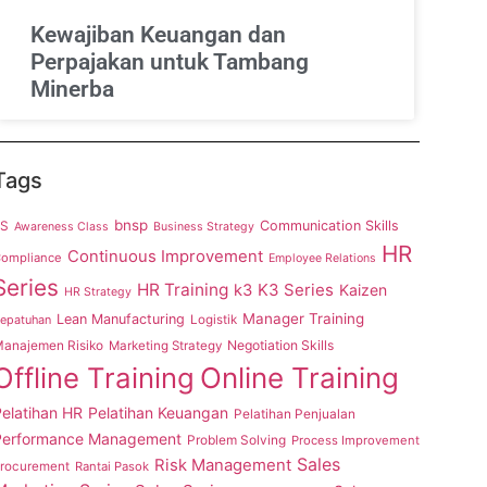
Kewajiban Keuangan dan
Perpajakan untuk Tambang
Minerba
Tags
bnsp
5S
Communication Skills
Awareness Class
Business Strategy
HR
Continuous Improvement
ompliance
Employee Relations
Series
HR Training
K3 Series
k3
Kaizen
HR Strategy
Manager Training
Lean Manufacturing
epatuhan
Logistik
anajemen Risiko
Negotiation Skills
Marketing Strategy
Offline Training
Online Training
elatihan HR
Pelatihan Keuangan
Pelatihan Penjualan
Performance Management
Problem Solving
Process Improvement
Sales
Risk Management
rocurement
Rantai Pasok