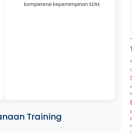
kompetensi kepemimpinan SDM.
C
K
M
P
anaan Training
P