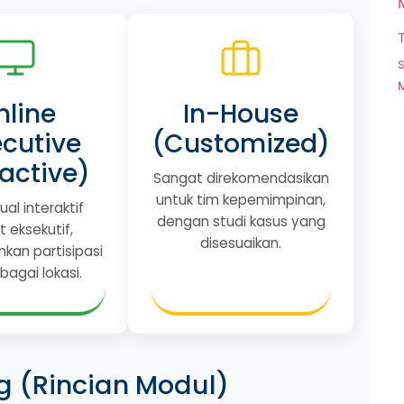
T
S
nline
In-House
ecutive
(Customized)
ractive)
Sangat direkomendasikan
untuk tim kepemimpinan,
tual interaktif
dengan studi kasus yang
t eksekutif,
disesuaikan.
kan partisipasi
bagai lokasi.
ng (Rincian Modul)