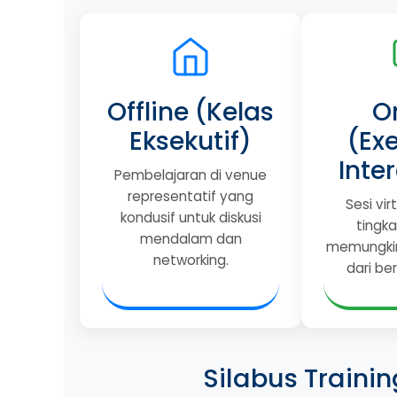
Offline (Kelas
O
Eksekutif)
(Ex
Inte
Pembelajaran di venue
representatif yang
Sesi vir
kondusif untuk diskusi
tingka
mendalam dan
memungkin
networking.
dari ber
Silabus Traini