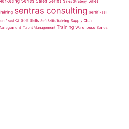
Marketing Series
Sales Series
Sales
Sales Strategy
sentras consulting
raining
sertifikasi
Soft Skills
ertifikasi K3
Supply Chain
Soft Skills Training
Training
Management
Talent Management
Warehouse Series