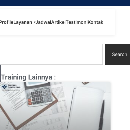
Profile
Layanan
Jadwal
Artikel
Testimoni
Kontak
▾
Search
Training Lainnya :