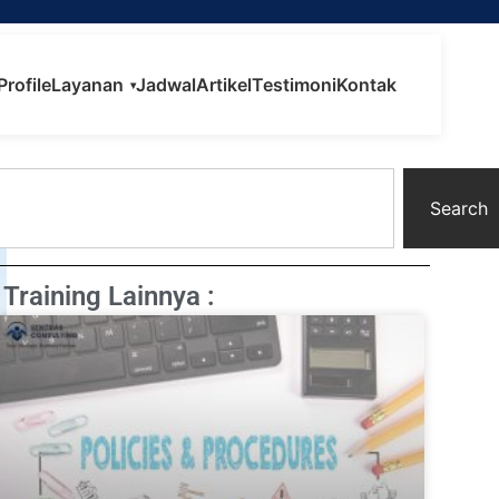
Profile
Layanan
Jadwal
Artikel
Testimoni
Kontak
▾
Search
Training Lainnya :