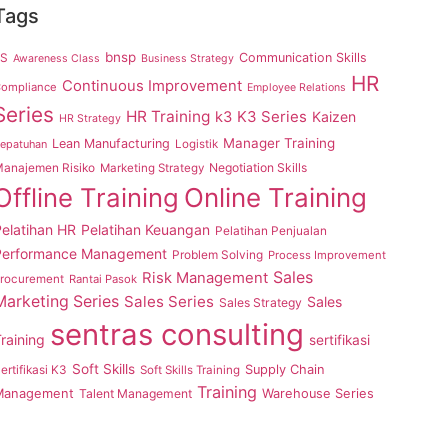
Tags
bnsp
5S
Communication Skills
Awareness Class
Business Strategy
HR
Continuous Improvement
ompliance
Employee Relations
Series
HR Training
K3 Series
k3
Kaizen
HR Strategy
Manager Training
Lean Manufacturing
epatuhan
Logistik
anajemen Risiko
Negotiation Skills
Marketing Strategy
Offline Training
Online Training
elatihan HR
Pelatihan Keuangan
Pelatihan Penjualan
Performance Management
Problem Solving
Process Improvement
Sales
Risk Management
rocurement
Rantai Pasok
Marketing Series
Sales Series
Sales
Sales Strategy
sentras consulting
raining
sertifikasi
Soft Skills
ertifikasi K3
Supply Chain
Soft Skills Training
Training
Management
Talent Management
Warehouse Series