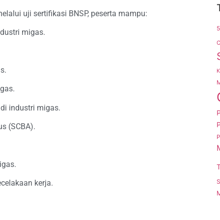
lalui uji sertifikasi BNSP, peserta mampu:
dustri migas.
C
s.
K
M
gas.
 industri migas.
P
us (SCBA).
P
igas.
T
S
celakaan kerja.