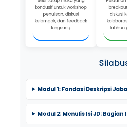
Sesi tatap muka yang
Pelatihan
kondusif untuk workshop
breakou
penulisan, diskusi
diskusi
kelompok, dan feedback
kolaboras
langsung.
latihan 
Silabu
Modul 1: Fondasi Deskripsi Jab
Modul 2: Menulis Isi JD: Bagian I