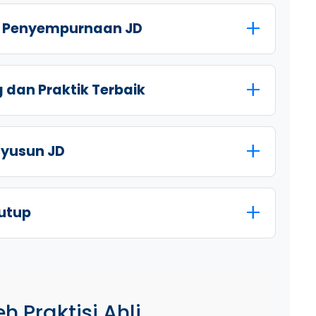
an Penyempurnaan JD
 dan Praktik Terbaik
nyusun JD
nutup
h Praktisi Ahli