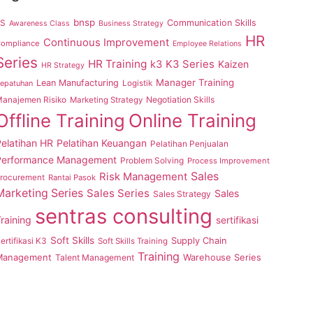
bnsp
5S
Communication Skills
Awareness Class
Business Strategy
HR
Continuous Improvement
ompliance
Employee Relations
Series
HR Training
K3 Series
k3
Kaizen
HR Strategy
Manager Training
Lean Manufacturing
epatuhan
Logistik
anajemen Risiko
Negotiation Skills
Marketing Strategy
Offline Training
Online Training
elatihan HR
Pelatihan Keuangan
Pelatihan Penjualan
Performance Management
Problem Solving
Process Improvement
Sales
Risk Management
rocurement
Rantai Pasok
Marketing Series
Sales Series
Sales
Sales Strategy
sentras consulting
raining
sertifikasi
Soft Skills
ertifikasi K3
Supply Chain
Soft Skills Training
Training
Management
Talent Management
Warehouse Series