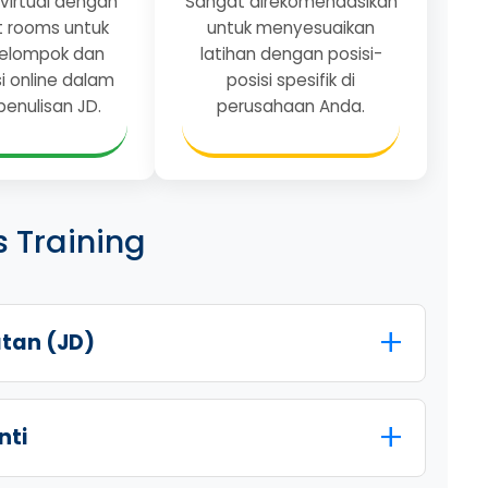
 virtual dengan
Sangat direkomendasikan
t rooms untuk
untuk menyesuaikan
 kelompok dan
latihan dengan posisi-
i online dalam
posisi spesifik di
penulisan JD.
perusahaan Anda.
s Training
atan (JD)
nti