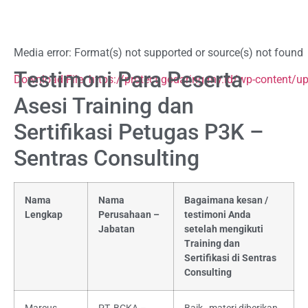
Media error: Format(s) not supported or source(s) not found
Testimoni Para Peserta
Download File: https://protect.godaring.my.id/wp-content/
Asesi Training dan
Sertifikasi Petugas P3K –
00:00
Sentras Consulting
Nama
Nama
Bagaimana kesan /
Lengkap
Perusahaan –
testimoni Anda
Jabatan
setelah mengikuti
Training dan
Sertifikasi di Sentras
Consulting