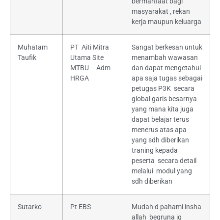
bermanfaat bagi
masyarakat , rekan
kerja maupun keluarga
Muhatam
PT Aiti Mitra
Sangat berkesan untuk
Taufik
Utama Site
menambah wawasan
MTBU – Adm
dan dapat mengetahui
HRGA
apa saja tugas sebagai
petugas P3K secara
global garis besarnya
yang mana kita juga
dapat belajar terus
menerus atas apa
yang sdh diberikan
traning kepada
peserta secara detail
melalui modul yang
sdh diberikan
Sutarko
Pt EBS
Mudah d pahami insha
allah begruna jg