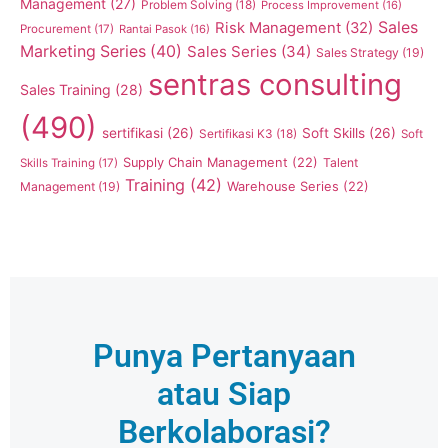
Management
(27)
Problem Solving
(18)
Process Improvement
(16)
Sales
Risk Management
(32)
Procurement
(17)
Rantai Pasok
(16)
Marketing Series
(40)
Sales Series
(34)
Sales Strategy
(19)
sentras consulting
Sales Training
(28)
(490)
sertifikasi
(26)
Soft Skills
(26)
Sertifikasi K3
(18)
Soft
Supply Chain Management
(22)
Talent
Skills Training
(17)
Training
(42)
Management
(19)
Warehouse Series
(22)
Punya Pertanyaan
atau Siap
Berkolaborasi?