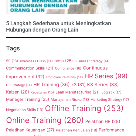
5 Langkah Sederhana untuk Meningkatkan
Hubungan dengan Orang Lain
Tags
bnsp
(25)
5S
(18)
Awareness Class
(14)
Business Strategy
(14)
Continuous
Communication Skills
(21)
Compliance
(16)
HR Series
(99)
Improvement
(32)
Employee Relations
(14)
HR Training
(36)
K3 Series
(33)
k3
(31)
HR Strategy
(14)
Kaizen
(28)
Lean Manufacturing
(21)
Kepatuhan
(15)
Logistik
(17)
Manager Training
(25)
Manajemen Risiko
(18)
Marketing Strategy
(17)
Offline Training
(253)
Negotiation Skills
(19)
Online Training
(260)
Pelatihan HR
(28)
Pelatihan Keuangan
(27)
Performance
Pelatihan Penjualan
(18)