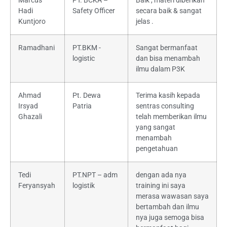
Marcus
PT. BCKA –
Baik , materi diberikan
Hadi
Safety Officer
secara baik & sangat
Kuntjoro
jelas .
Ramadhani
PT.BKM -
Sangat bermanfaat
logistic
dan bisa menambah
ilmu dalam P3K
Ahmad
Pt. Dewa
Terima kasih kepada
Irsyad
Patria
sentras consulting
Ghazali
telah memberikan ilmu
yang sangat
menambah
pengetahuan
Tedi
PT.NPT – adm
dengan ada nya
Feryansyah
logistik
training ini saya
merasa wawasan saya
bertambah dan ilmu
nya juga semoga bisa