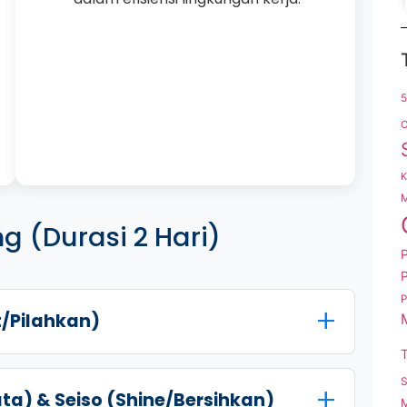
C
K
M
ng (Durasi 2 Hari)
P
P
rt/Pilahkan)
T
S
ata) & Seiso (Shine/Bersihkan)