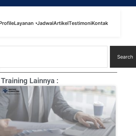
Profile
Layanan
Jadwal
Artikel
Testimoni
Kontak
▾
Search
Training Lainnya :