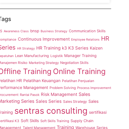
Tags
bnsp
5S
Communication Skills
Awareness Class
Business Strategy
HR
Continuous Improvement
ompliance
Employee Relations
Series
HR Training
K3 Series
k3
Kaizen
HR Strategy
Manager Training
Lean Manufacturing
epatuhan
Logistik
anajemen Risiko
Negotiation Skills
Marketing Strategy
Offline Training
Online Training
elatihan HR
Pelatihan Keuangan
Pelatihan Penjualan
Performance Management
Problem Solving
Process Improvement
Sales
Risk Management
rocurement
Rantai Pasok
Marketing Series
Sales Series
Sales
Sales Strategy
sentras consulting
raining
sertifikasi
Soft Skills
ertifikasi K3
Supply Chain
Soft Skills Training
Training
Management
Talent Management
Warehouse Series