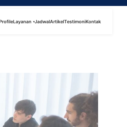
Profile
Layanan
Jadwal
Artikel
Testimoni
Kontak
▾