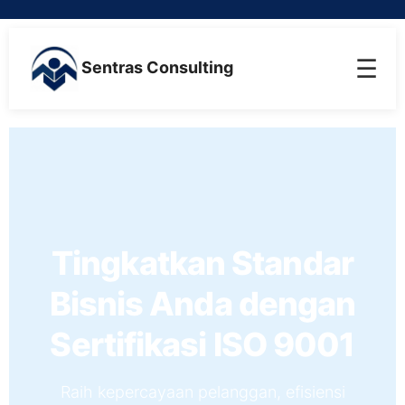
☰
Sentras Consulting
Tingkatkan Standar
Bisnis Anda dengan
Sertifikasi ISO 9001
Raih kepercayaan pelanggan, efisiensi